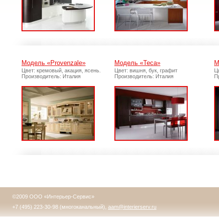
Модель «Provenzale»
Модель «Teca»
М
Цвет: кремовый, акация, ясень.
Цвет: вишня, бук, графит
Ц
Производитель: Италия
Производитель: Италия
П
©2009 ООО «Интерьер-Сервис»
+7 (495) 223-30-98 (многоканальный),
aam@interierserv.ru