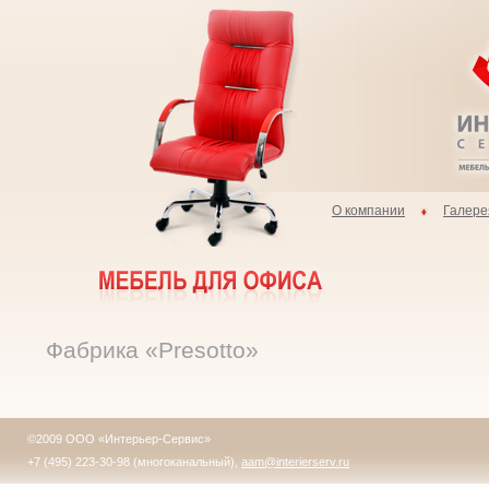
О компании
Галере
Фабрика «Presotto»
©2009 ООО «Интерьер-Сервис»
+7 (495) 223-30-98 (многоканальный),
aam@interierserv.ru