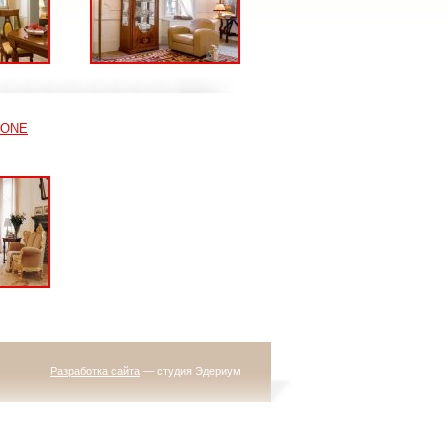
EONE
Разработка сайта
— студия Эдериум