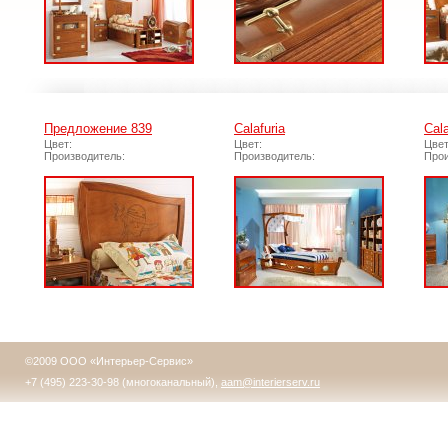
Предложение 839
Calafuria
Cala
Цвет:
Цвет:
Цвет
Производитель:
Производитель:
Прои
©2009 ООО «Интерьер-Сервис»
+7 (495) 223-30-98 (многоканальный),
aam@interierserv.ru