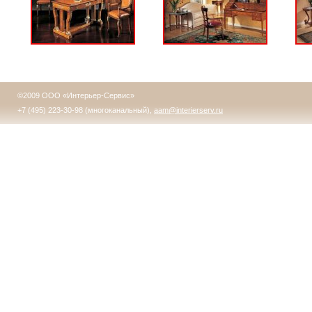
©2009 ООО «Интерьер-Сервис»
+7 (495) 223-30-98 (многоканальный),
aam@interierserv.ru