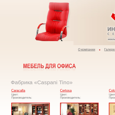
О компании
Галере
Фабрика «Caspani Tino»
Caracalla
Certosa
Col
Цвет:
Цвет:
Цвет
Производитель:
Производитель:
Прои