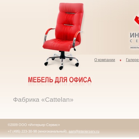
О компании
Галере
Фабрика «Сattelan»
©2009 ООО «Интерьер-Сервис»
+7 (495) 223-30-98 (многоканальный),
aam@interierserv.ru