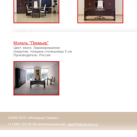
Модель "Премьер"
Цвет: венге. Ламинированное
покрытие, толщина столешницы 5 см.
Производитель: Россия
©2009 ООО «Интерьер-Сервис»
+7 (495) 223-30-98 (многоканальный),
aam@interierserv.ru