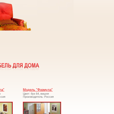
ла"
Модель "Формула"
я
Цвет: бук 64, вишня
ссия
Производитель: Россия