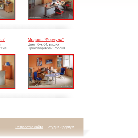
ла"
Модель "Формула"
я
Цвет: бук 64, вишня
ссия
Производитель: Россия
Разработка сайта
— студия Эдериум