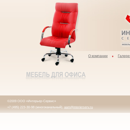
О компании
Галере
©2009 ООО «Интерьер-Сервис»
+7 (495) 223-30-98 (многоканальный),
aam@interierserv.ru