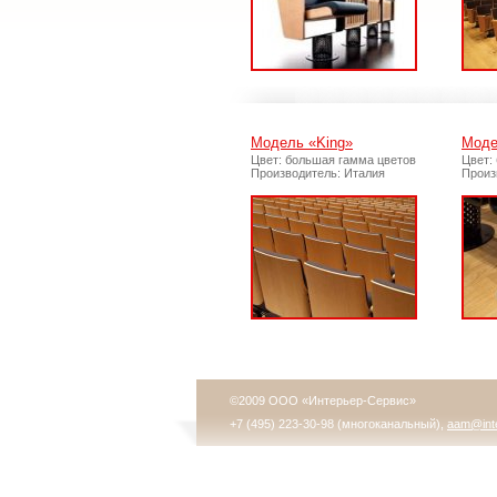
Модель «King»
Моде
Цвет: большая гамма цветов
Цвет:
Производитель: Италия
Произ
©2009 ООО «Интерьер-Сервис»
+7 (495) 223-30-98 (многоканальный),
aam@inte