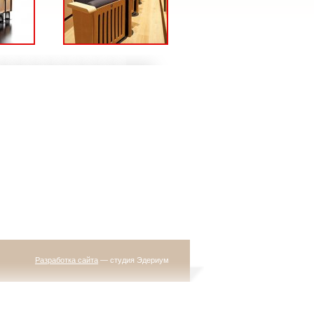
Разработка сайта
— студия Эдериум