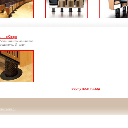
ль «King»
 большая гамма цветов
водитель: Италия
вернуться назад
rierserv.ru