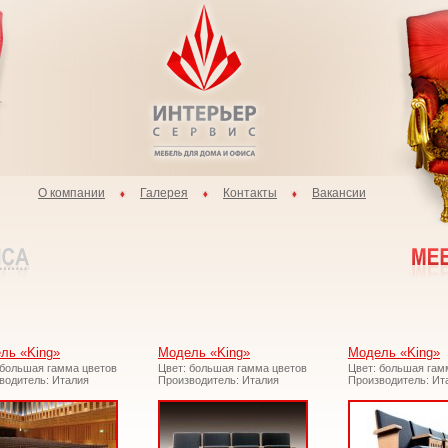
О компании
Галерея
Контакты
Вакансии
ль «King»
Модель «King»
Модель «King»
 большая гамма цветов
Цвет: большая гамма цветов
Цвет: большая гам
водитель: Италия
Производитель: Италия
Производитель: Ит