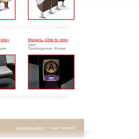
 one»
Модель «One to one»
Цвет:
алия
Производитель: Италия
Разработка сайта
— студия Эдериум