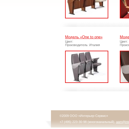
Модель «One to one»
Моде
Цвет:
Цвет:
Производитель: Италия
Произ
©2009 ООО «Интерьер-Сервис»
+7 (495) 223-30-98 (многоканальный),
aam@inte