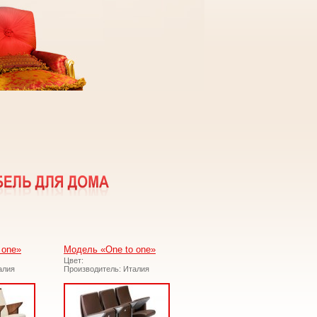
 one»
Модель «One to one»
Цвет:
алия
Производитель: Италия