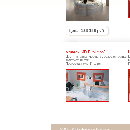
Цена:
123 188
руб.
Модель "4D Evolution"
Цвет: янтарная черешня, розовая груша,
Ц
золотистый бук
Б
Производитель: Италия
П
©2009 ООО «Интерьер-Сервис»