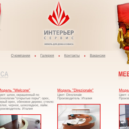
О компании
Галерея
Контакты
Вакансии
одель "Welcone"
Модель "Direzionale"
Модел
вет: шпон, окрашенный по
Цвет: Direzionale
Цвет: 
ехнологии "открытые поры": орех,
Производитель: Италия
Произв
ерый орех, эбеновое дерево; стекло:
елое, черное, шоколадное, лайм.
роизводитель: Италия