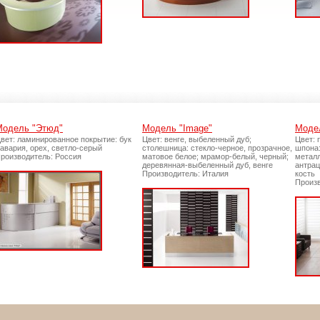
Модель "Этюд"
Модель "Image"
Моде
вет: ламинированное покрытие: бук
Цвет: венге, выбеленный дуб;
Цвет: 
авария, орех, светло-серый
столешница: стекло-черное, прозрачное,
шпона:
роизводитель: Россия
матовое белое; мрамор-белый, черный;
металл
деревянная-выбеленный дуб, венге
антрац
Производитель: Италия
кость
Произв