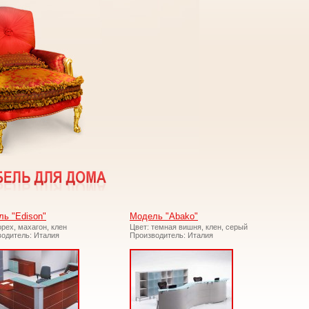
ь "Edison"
Модель "Abako"
орех, махагон, клен
Цвет: темная вишня, клен, серый
одитель: Италия
Производитель: Италия