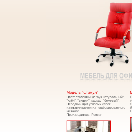
Модель "Стимул"
М
Цвет: столешница: "бук натуральный",
Ц
"клён", "вишня"; каркас: "бежевый".
т
Передний щит угловых стоек
с
изготавливается из перфорированного
б
металла
П
Производитель: Россия