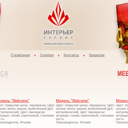
О компании
Галерея
Контакты
Вакансии
одель "Welcome"
Модель "Welcome"
Модел
ет: покрытие-шпон, лакокраска. Цвет
Цвет: покрытие-шпон, лакокраска. Цвет
Цвет: п
она: венге, вишня, выбеленный дуб;
шпона: венге, вишня, выбеленный дуб;
шпона: 
таллический. Цвет лакокраски:
металлический. Цвет лакокраски:
металли
трацит, синий, коричневый, слоновая
антрацит, синий, коричневый, слоновая
антраци
сть
кость
кость
оизводитель: Италия
Производитель: Италия
Произво