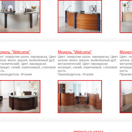
одель "Welcome"
Модель "Welcome"
Модел
ет: покрытие-шпон, лакокраска. Цвет
Цвет: покрытие-шпон, лакокраска. Цвет
Цвет: п
она: венге, вишня, выбеленный дуб;
шпона: венге, вишня, выбеленный дуб;
шпона: 
таллический. Цвет лакокраски:
металлический. Цвет лакокраски:
металли
трацит, синий, коричневый, слоновая
антрацит, синий, коричневый, слоновая
антраци
сть
кость
кость
оизводитель: Италия
Производитель: Италия
Произво
вернуться назад