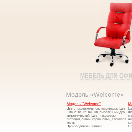
Модель «Welcome»
Модель "Welcome"
М
Цвет: покрытие-шпон, лакокраска. Цвет
Цв
шпона: венге, вишня, выбеленный дуб;
шп
металлический. Цвет лакокраски:
ме
антрацит, синий, коричневый, слоновая
ан
кость
ко
Производитель: Италия
Пр