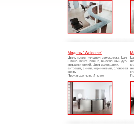
Модель "Welcome"
М
Цвет: покрытие-шпон, лакокраска. Цвет
Цв
шпона: венге, вишня, выбеленный дуб;
шп
металлический. Цвет лакокраски:
ме
антрацит, синий, коричневый, слоновая
ан
кость
ко
Производитель: Италия
Пр